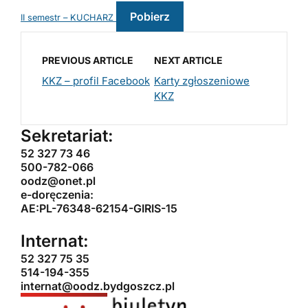
Pobierz
II semestr – KUCHARZ
PREVIOUS ARTICLE
NEXT ARTICLE
KKZ – profil Facebook
Karty zgłoszeniowe
KKZ
Sekretariat:
52 327 73 46
500-782-066
oodz@onet.pl
e-doręczenia:
AE:PL-76348-62154-GIRIS-15
Internat:
52 327 75 35
514-194-355
internat@oodz.bydgoszcz.pl