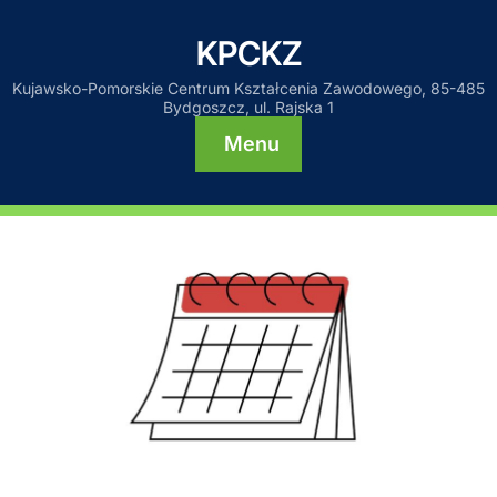
KPCKZ
Kujawsko-Pomorskie Centrum Kształcenia Zawodowego, 85-485
Bydgoszcz, ul. Rajska 1
Menu