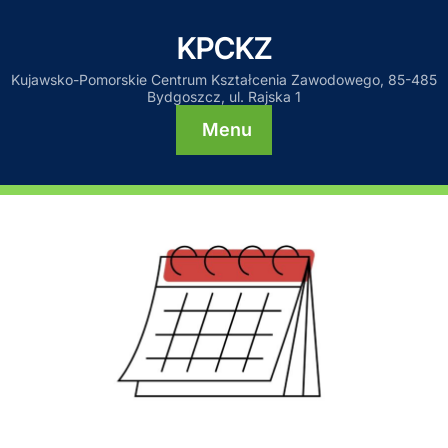
KPCKZ
Kujawsko-Pomorskie Centrum Kształcenia Zawodowego, 85-485
Bydgoszcz, ul. Rajska 1
Menu