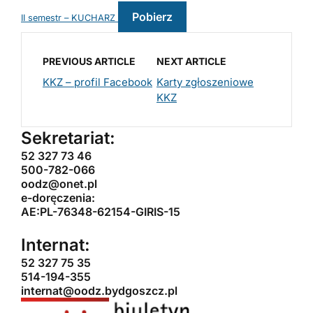
Pobierz
II semestr – KUCHARZ
PREVIOUS ARTICLE
NEXT ARTICLE
KKZ – profil Facebook
Karty zgłoszeniowe
KKZ
Sekretariat:
52 327 73 46
500-782-066
oodz@onet.pl
e-doręczenia:
AE:PL-76348-62154-GIRIS-15
Internat:
52 327 75 35
514-194-355
internat@oodz.bydgoszcz.pl