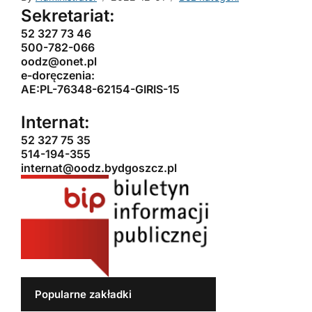
Sekretariat:
52 327 73 46
500-782-066
oodz@onet.pl
e-doręczenia:
AE:PL-76348-62154-GIRIS-15
Internat:
52 327 75 35
514-194-355
internat@oodz.bydgoszcz.pl
Popularne zakładki